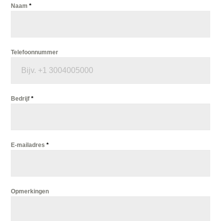
Naam
*
Telefoonnummer
Bedrijf
*
E-mailadres
*
Opmerkingen