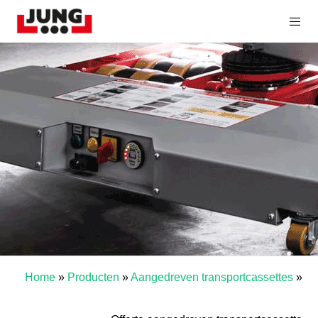
Home
»
Producten
»
Aangedreven transportcassettes
»